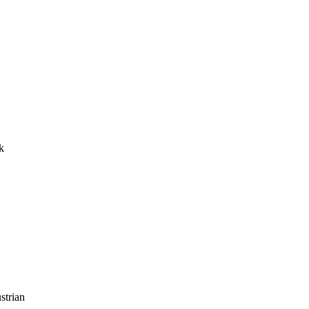
k
strian